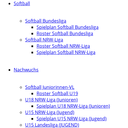
Softball
Softball Bundesliga
Spielplan Softball Bundesliga
Roster Softball Bundesliga
Softball NRW-Liga
Roster Softball NRW-Liga
Spielplan Softball NRW-Liga
Nachwuchs
Softball Juniorinnen-VL
Roster Softball U19
U18 NRW-Liga (Junioren)
Spielplan U18 NRW-Liga (Junioren)
U15 NRW-Liga (Jugend)
Spielplan U15 NRW-Liga (Jugend)
U15 Landesliga (JUGEND)