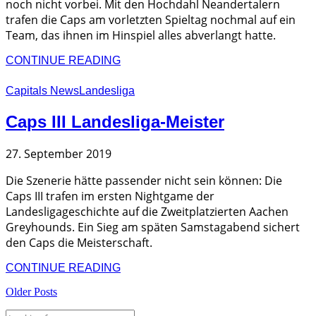
noch nicht vorbei. Mit den Hochdahl Neandertalern
trafen die Caps am vorletzten Spieltag nochmal auf ein
Team, das ihnen im Hinspiel alles abverlangt hatte.
CONTINUE READING
Capitals News
Landesliga
Caps III Landesliga-Meister
27. September 2019
Die Szenerie hätte passender nicht sein können: Die
Caps III trafen im ersten Nightgame der
Landesligageschichte auf die Zweitplatzierten Aachen
Greyhounds. Ein Sieg am späten Samstagabend sichert
den Caps die Meisterschaft.
CONTINUE READING
Older Posts