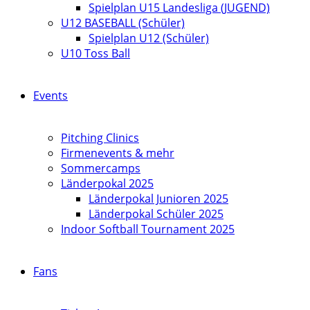
Spielplan U15 Landesliga (JUGEND)
U12 BASEBALL (Schüler)
Spielplan U12 (Schüler)
U10 Toss Ball
Events
Pitching Clinics
Firmenevents & mehr
Sommercamps
Länderpokal 2025
Länderpokal Junioren 2025
Länderpokal Schüler 2025
Indoor Softball Tournament 2025
Fans