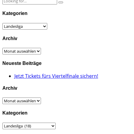
Kategorien
Kategorien
Archiv
Archiv
Neueste Beiträge
Jetzt Tickets fürs Viertelfinale sichern!
Archiv
Archiv
Kategorien
Kategorien