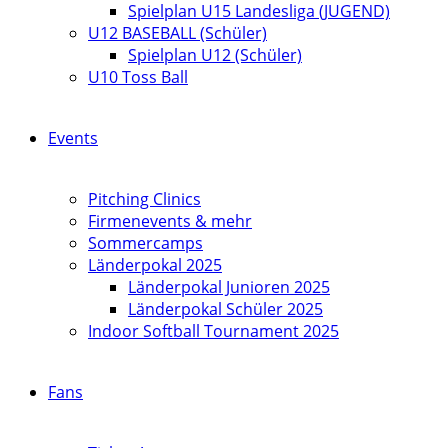
Spielplan U15 Landesliga (JUGEND)
U12 BASEBALL (Schüler)
Spielplan U12 (Schüler)
U10 Toss Ball
Events
Pitching Clinics
Firmenevents & mehr
Sommercamps
Länderpokal 2025
Länderpokal Junioren 2025
Länderpokal Schüler 2025
Indoor Softball Tournament 2025
Fans