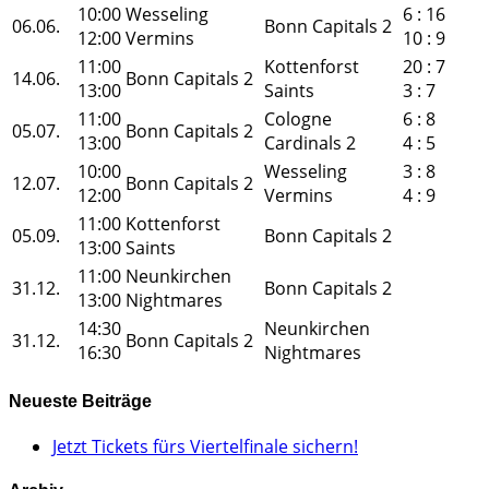
10:00
Wesseling
6 : 16
06.06.
Bonn Capitals 2
12:00
Vermins
10 : 9
11:00
Kottenforst
20 : 7
14.06.
Bonn Capitals 2
13:00
Saints
3 : 7
11:00
Cologne
6 : 8
05.07.
Bonn Capitals 2
13:00
Cardinals 2
4 : 5
10:00
Wesseling
3 : 8
12.07.
Bonn Capitals 2
12:00
Vermins
4 : 9
11:00
Kottenforst
05.09.
Bonn Capitals 2
13:00
Saints
11:00
Neunkirchen
31.12.
Bonn Capitals 2
13:00
Nightmares
14:30
Neunkirchen
31.12.
Bonn Capitals 2
16:30
Nightmares
Neueste Beiträge
Jetzt Tickets fürs Viertelfinale sichern!