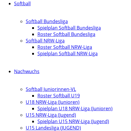
Softball
Softball Bundesliga
Spielplan Softball Bundesliga
Roster Softball Bundesliga
Softball NRW-Liga
Roster Softball NRW-Liga
Spielplan Softball NRW-Liga
Nachwuchs
Softball Juniorinnen-VL
Roster Softball U19
U18 NRW-Liga (Junioren)
Spielplan U18 NRW-Liga (Junioren)
U15 NRW-Liga (Jugend)
Spielplan U15 NRW-Liga (Jugend)
U15 Landesliga (JUGEND)