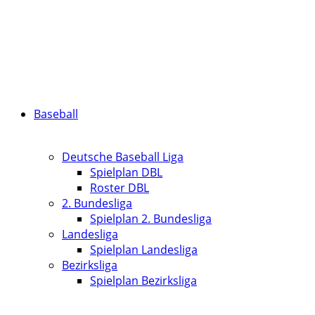
Baseball
Deutsche Baseball Liga
Spielplan DBL
Roster DBL
2. Bundesliga
Spielplan 2. Bundesliga
Landesliga
Spielplan Landesliga
Bezirksliga
Spielplan Bezirksliga