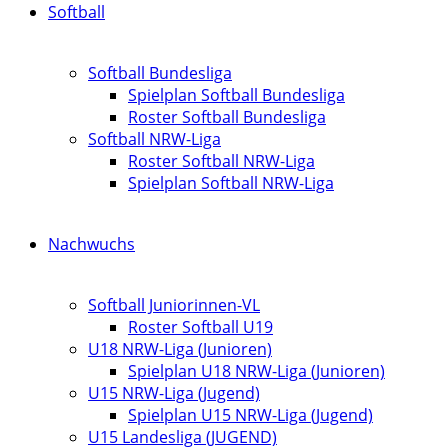
Softball
Softball Bundesliga
Spielplan Softball Bundesliga
Roster Softball Bundesliga
Softball NRW-Liga
Roster Softball NRW-Liga
Spielplan Softball NRW-Liga
Nachwuchs
Softball Juniorinnen-VL
Roster Softball U19
U18 NRW-Liga (Junioren)
Spielplan U18 NRW-Liga (Junioren)
U15 NRW-Liga (Jugend)
Spielplan U15 NRW-Liga (Jugend)
U15 Landesliga (JUGEND)