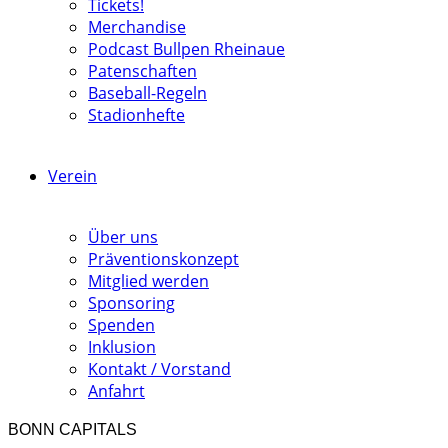
Tickets!
Merchandise
Podcast Bullpen Rheinaue
Patenschaften
Baseball-Regeln
Stadionhefte
Verein
Über uns
Präventionskonzept
Mitglied werden
Sponsoring
Spenden
Inklusion
Kontakt / Vorstand
Anfahrt
BONN CAPITALS