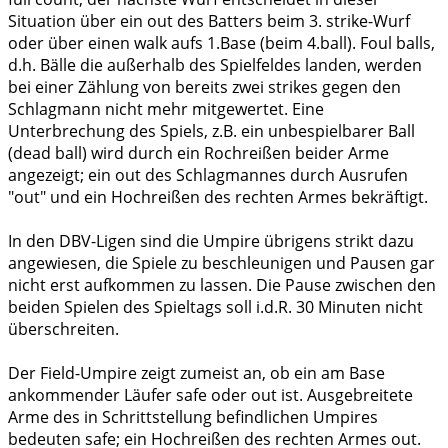
Situation über ein out des Batters beim 3. strike-Wurf
oder über einen walk aufs 1.Base (beim 4.ball). Foul balls,
d.h. Bälle die außerhalb des Spielfeldes landen, werden
bei einer Zählung von bereits zwei strikes gegen den
Schlagmann nicht mehr mitgewertet. Eine
Unterbrechung des Spiels, z.B. ein unbespielbarer Ball
(dead ball) wird durch ein Rochreißen beider Arme
angezeigt; ein out des Schlagmannes durch Ausrufen
"out" und ein Hochreißen des rechten Armes bekräftigt.
In den DBV-Ligen sind die Umpire übrigens strikt dazu
angewiesen, die Spiele zu beschleunigen und Pausen gar
nicht erst aufkommen zu lassen. Die Pause zwischen den
beiden Spielen des Spieltags soll i.d.R. 30 Minuten nicht
überschreiten.
Der Field-Umpire zeigt zumeist an, ob ein am Base
ankommender Läufer safe oder out ist. Ausgebreitete
Arme des in Schrittstellung befindlichen Umpires
bedeuten safe; ein Hochreißen des rechten Armes out.