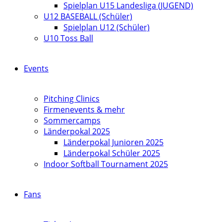
Spielplan U15 Landesliga (JUGEND)
U12 BASEBALL (Schüler)
Spielplan U12 (Schüler)
U10 Toss Ball
Events
Pitching Clinics
Firmenevents & mehr
Sommercamps
Länderpokal 2025
Länderpokal Junioren 2025
Länderpokal Schüler 2025
Indoor Softball Tournament 2025
Fans