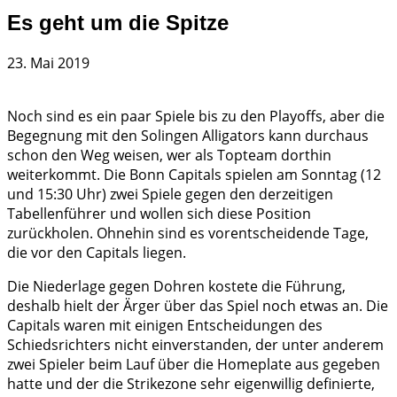
Es geht um die Spitze
23. Mai 2019
Noch sind es ein paar Spiele bis zu den Playoffs, aber die
Begegnung mit den Solingen Alligators kann durchaus
schon den Weg weisen, wer als Topteam dorthin
weiterkommt. Die Bonn Capitals spielen am Sonntag (12
und 15:30 Uhr) zwei Spiele gegen den derzeitigen
Tabellenführer und wollen sich diese Position
zurückholen. Ohnehin sind es vorentscheidende Tage,
die vor den Capitals liegen.
Die Niederlage gegen Dohren kostete die Führung,
deshalb hielt der Ärger über das Spiel noch etwas an. Die
Capitals waren mit einigen Entscheidungen des
Schiedsrichters nicht einverstanden, der unter anderem
zwei Spieler beim Lauf über die Homeplate aus gegeben
hatte und der die Strikezone sehr eigenwillig definierte,