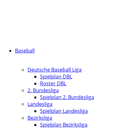
Baseball
Deutsche Baseball Liga
Spielplan DBL
Roster DBL
2. Bundesliga
Spielplan 2. Bundesliga
Landesliga
Spielplan Landesliga
Bezirksliga
Spielplan Bezirksliga