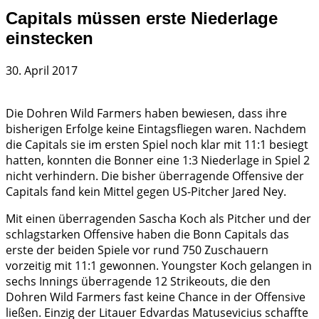
Capitals müssen erste Niederlage
einstecken
30. April 2017
Die Dohren Wild Farmers haben bewiesen, dass ihre
bisherigen Erfolge keine Eintagsfliegen waren. Nachdem
die Capitals sie im ersten Spiel noch klar mit 11:1 besiegt
hatten, konnten die Bonner eine 1:3 Niederlage in Spiel 2
nicht verhindern. Die bisher überragende Offensive der
Capitals fand kein Mittel gegen US-Pitcher Jared Ney.
Mit einen überragenden Sascha Koch als Pitcher und der
schlagstarken Offensive haben die Bonn Capitals das
erste der beiden Spiele vor rund 750 Zuschauern
vorzeitig mit 11:1 gewonnen. Youngster Koch gelangen in
sechs Innings überragende 12 Strikeouts, die den
Dohren Wild Farmers fast keine Chance in der Offensive
ließen. Einzig der Litauer Edvardas Matusevicius schaffte