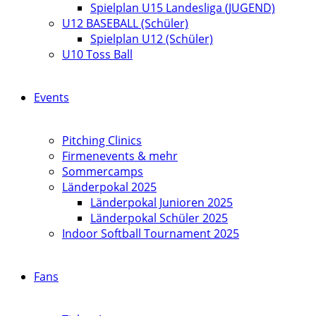
Spielplan U15 Landesliga (JUGEND)
U12 BASEBALL (Schüler)
Spielplan U12 (Schüler)
U10 Toss Ball
Events
Pitching Clinics
Firmenevents & mehr
Sommercamps
Länderpokal 2025
Länderpokal Junioren 2025
Länderpokal Schüler 2025
Indoor Softball Tournament 2025
Fans