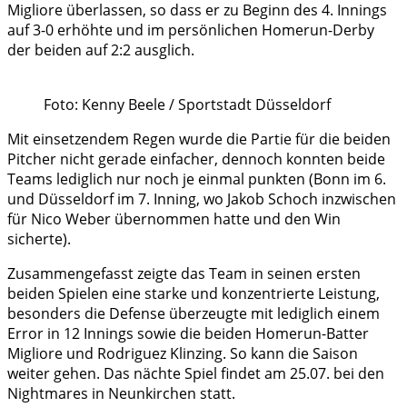
Migliore überlassen, so dass er zu Beginn des 4. Innings
auf 3-0 erhöhte und im persönlichen Homerun-Derby
der beiden auf 2:2 ausglich.
Foto: Kenny Beele / Sportstadt Düsseldorf
Mit einsetzendem Regen wurde die Partie für die beiden
Pitcher nicht gerade einfacher, dennoch konnten beide
Teams lediglich nur noch je einmal punkten (Bonn im 6.
und Düsseldorf im 7. Inning, wo Jakob Schoch inzwischen
für Nico Weber übernommen hatte und den Win
sicherte).
Zusammengefasst zeigte das Team in seinen ersten
beiden Spielen eine starke und konzentrierte Leistung,
besonders die Defense überzeugte mit lediglich einem
Error in 12 Innings sowie die beiden Homerun-Batter
Migliore und Rodriguez Klinzing. So kann die Saison
weiter gehen. Das nächte Spiel findet am 25.07. bei den
Nightmares in Neunkirchen statt.