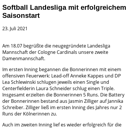
Softball Landesliga mit erfolgreichem
Saisonstart
23. Juli 2021
Am 18.07 begrüßte die neugegründete Landesliga
Mannschaft der Cologne Cardinals unsere zweite
Damenmannschaft.
Im ersten Inning begannen die Bonnerinnen mit einem
offensiven Feuerwerk: Lead-off Anneke Kappes und DP
Lea Schlewinski schlugen jeweils einen Single und
Centerfielderin Laura Schneider schlug einen Triple.
Insgesamt erzielten die Bonnerinnen 5 Runs. Die Battery
der Bonnerinnen bestand aus Jasmin Zilliger auf Jannika
Schreiber. Zilliger ließ im ersten Inning des Jahres nur 2
Runs der Kölnerinnen zu.
Auch im zweiten Inning lief es wieder erfolgreich für die