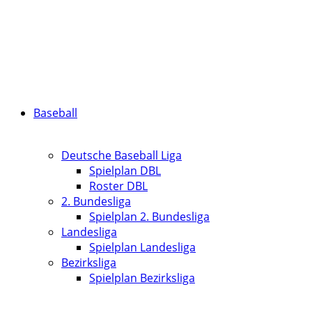
Baseball
Deutsche Baseball Liga
Spielplan DBL
Roster DBL
2. Bundesliga
Spielplan 2. Bundesliga
Landesliga
Spielplan Landesliga
Bezirksliga
Spielplan Bezirksliga