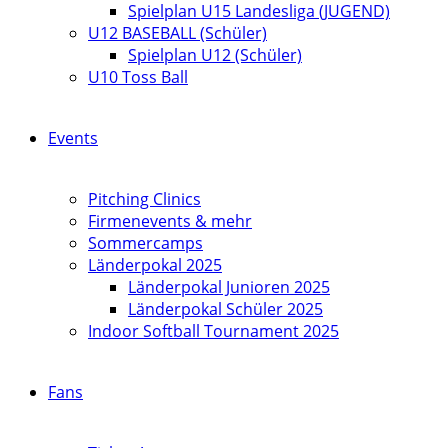
Spielplan U15 Landesliga (JUGEND)
U12 BASEBALL (Schüler)
Spielplan U12 (Schüler)
U10 Toss Ball
Events
Pitching Clinics
Firmenevents & mehr
Sommercamps
Länderpokal 2025
Länderpokal Junioren 2025
Länderpokal Schüler 2025
Indoor Softball Tournament 2025
Fans