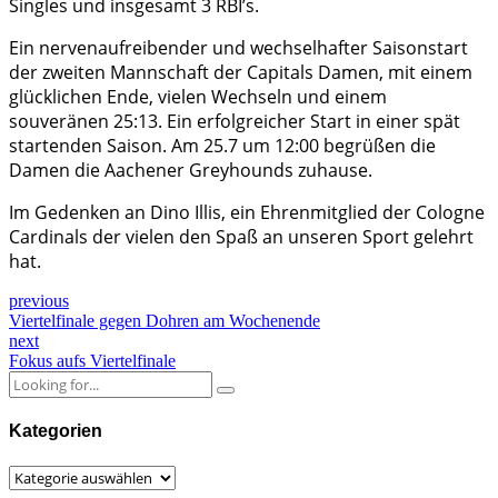
Singles und insgesamt 3 RBI’s.
Ein nervenaufreibender und wechselhafter Saisonstart
der zweiten Mannschaft der Capitals Damen, mit einem
glücklichen Ende, vielen Wechseln und einem
souveränen 25:13. Ein erfolgreicher Start in einer spät
startenden Saison. Am 25.7 um 12:00 begrüßen die
Damen die Aachener Greyhounds zuhause.
Im Gedenken an Dino Illis, ein Ehrenmitglied der Cologne
Cardinals der vielen den Spaß an unseren Sport gelehrt
hat.
previous
Viertelfinale gegen Dohren am Wochenende
next
Fokus aufs Viertelfinale
Kategorien
Kategorien