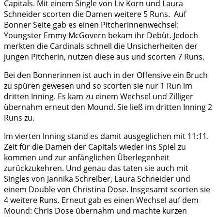
Capitals. Mit einem Single von Liv Korn und Laura
Schneider scorten die Damen weitere 5 Runs. Auf
Bonner Seite gab es einen Pitcherinnenwechsel:
Youngster Emmy McGovern bekam ihr Debüt. Jedoch
merkten die Cardinals schnell die Unsicherheiten der
jungen Pitcherin, nutzen diese aus und scorten 7 Runs.
Bei den Bonnerinnen ist auch in der Offensive ein Bruch
zu spüren gewesen und so scorten sie nur 1 Run im
dritten Inning. Es kam zu einem Wechsel und Zilliger
übernahm erneut den Mound. Sie ließ im dritten Inning 2
Runs zu.
Im vierten Inning stand es damit ausgeglichen mit 11:11.
Zeit für die Damen der Capitals wieder ins Spiel zu
kommen und zur anfänglichen Überlegenheit
zurückzukehren. Und genau das taten sie auch mit
Singles von Jannika Schreiber, Laura Schneider und
einem Double von Christina Dose. Insgesamt scorten sie
4 weitere Runs. Erneut gab es einen Wechsel auf dem
Mound: Chris Dose übernahm und machte kurzen