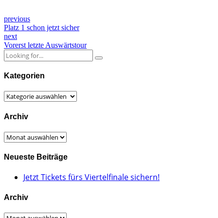
previous
Platz 1 schon jetzt sicher
next
Vorerst letzte Auswärtstour
Kategorien
Kategorien
Archiv
Archiv
Neueste Beiträge
Jetzt Tickets fürs Viertelfinale sichern!
Archiv
Archiv