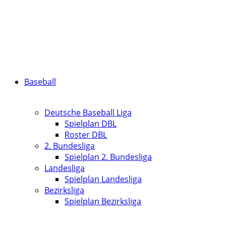
Baseball
Deutsche Baseball Liga
Spielplan DBL
Roster DBL
2. Bundesliga
Spielplan 2. Bundesliga
Landesliga
Spielplan Landesliga
Bezirksliga
Spielplan Bezirksliga