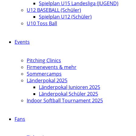
Spielplan U15 Landesliga (JUGEND)
U12 BASEBALL (Schüler)
Spielplan U12 (Schüler)
U10 Toss Ball
Events
Pitching Clinics
Firmenevents & mehr
Sommercamps
Länderpokal 2025
Länderpokal Junioren 2025
Länderpokal Schüler 2025
Indoor Softball Tournament 2025
Fans