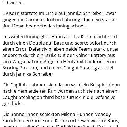
schwerer.
Liv Korn startete im Circle auf Jannika Schreiber. Zwar
gingen die Cardinals früh in Führung, doch ein starker
Run-Down beendete das Inning schnell.
Im zweiten Inning glich Bonn aus: Liv Korn brachte sich
durch einen Double auf Base und scorte sofort durch
einen Error. Defensiv blieben beide Teams stark, unter
anderem durch ein Strike Out der Kölner Battery aus
Jana Wagschal und Angelina Heutz mit Läuferinnen in
Scoring Position, und einem Caught Stealing an drei
durch Jannika Schreiber.
Die Capitals nahmen sich daran wohl ein Beispiel, denn
nach einem erzielten Run wurden auch sie nach einem
Caught Stealing an third base zurück in die Defensive
geschickt.
Die Bonnerinnen schickten Milena Huhnen-Venedy
zurück in den Circle und Köln scorte zwei weitere Runs,
bevor ein toller Catch im Outfield von Sarah Grehl und