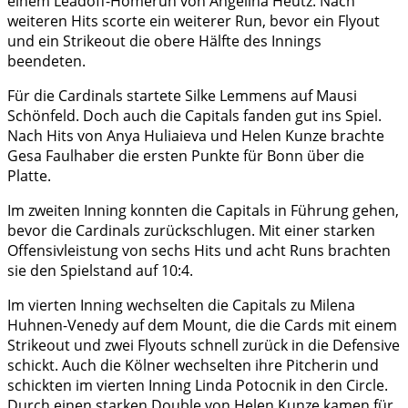
einem Leadoff-Homerun von Angelina Heutz. Nach
weiteren Hits scorte ein weiterer Run, bevor ein Flyout
und ein Strikeout die obere Hälfte des Innings
beendeten.
Für die Cardinals startete Silke Lemmens auf Mausi
Schönfeld. Doch auch die Capitals fanden gut ins Spiel.
Nach Hits von Anya Huliaieva und Helen Kunze brachte
Gesa Faulhaber die ersten Punkte für Bonn über die
Platte.
Im zweiten Inning konnten die Capitals in Führung gehen,
bevor die Cardinals zurückschlugen. Mit einer starken
Offensivleistung von sechs Hits und acht Runs brachten
sie den Spielstand auf 10:4.
Im vierten Inning wechselten die Capitals zu Milena
Huhnen-Venedy auf dem Mount, die die Cards mit einem
Strikeout und zwei Flyouts schnell zurück in die Defensive
schickt. Auch die Kölner wechselten ihre Pitcherin und
schickten im vierten Inning Linda Potocnik in den Circle.
Durch einen starken Double von Helen Kunze kamen für