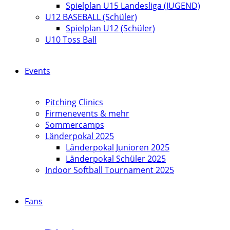
Spielplan U15 Landesliga (JUGEND)
U12 BASEBALL (Schüler)
Spielplan U12 (Schüler)
U10 Toss Ball
Events
Pitching Clinics
Firmenevents & mehr
Sommercamps
Länderpokal 2025
Länderpokal Junioren 2025
Länderpokal Schüler 2025
Indoor Softball Tournament 2025
Fans