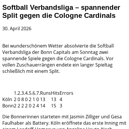
Softball Verbandsliga – spannender
Split gegen die Cologne Cardinals
30. April 2026
Bei wunderschönem Wetter absolvierte die Softball
Verbandsliga der Bonn Capitals am Sonntag zwei
spannende Spiele gegen die Cologne Cardinals. Vor
vollen Zuschauerrängen endete ein langer Spieltag
schließlich mit einem Split.
1.
2.
3.
4.
5.
6.
7.
Runs
Hits
Errors
Köln
2
0
8
0
2
1
0
13
13
4
Bonn
2
2
2
2
0
2
4
14
15
3
Die Bonnerinnen starteten mit Jasmin Zilliger und Gesa
Faulhaber als Battery. Köln eröffnete das erste Inning mit