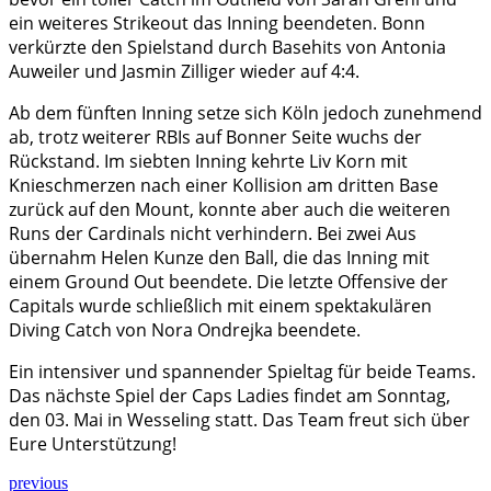
ein weiteres Strikeout das Inning beendeten. Bonn
verkürzte den Spielstand durch Basehits von Antonia
Auweiler und Jasmin Zilliger wieder auf 4:4.
Ab dem fünften Inning setze sich Köln jedoch zunehmend
ab, trotz weiterer RBIs auf Bonner Seite wuchs der
Rückstand. Im siebten Inning kehrte Liv Korn mit
Knieschmerzen nach einer Kollision am dritten Base
zurück auf den Mount, konnte aber auch die weiteren
Runs der Cardinals nicht verhindern. Bei zwei Aus
übernahm Helen Kunze den Ball, die das Inning mit
einem Ground Out beendete. Die letzte Offensive der
Capitals wurde schließlich mit einem spektakulären
Diving Catch von Nora Ondrejka beendete.
Ein intensiver und spannender Spieltag für beide Teams.
Das nächste Spiel der Caps Ladies findet am Sonntag,
den 03. Mai in Wesseling statt. Das Team freut sich über
Eure Unterstützung!
previous