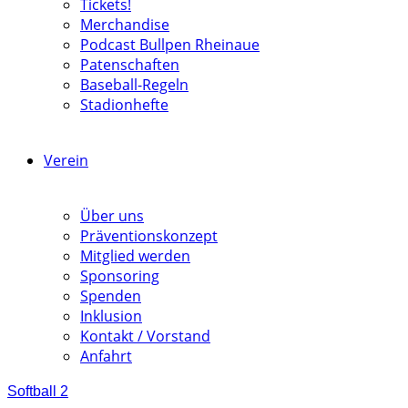
Tickets!
Merchandise
Podcast Bullpen Rheinaue
Patenschaften
Baseball-Regeln
Stadionhefte
Verein
Über uns
Präventionskonzept
Mitglied werden
Sponsoring
Spenden
Inklusion
Kontakt / Vorstand
Anfahrt
Softball 2