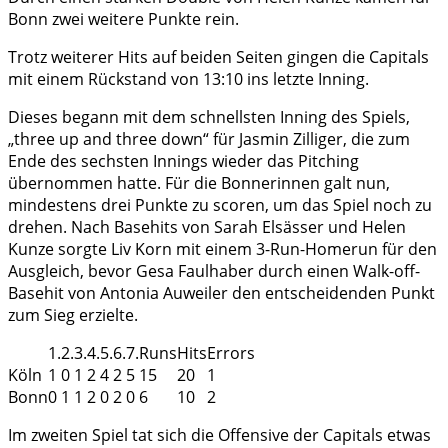
Bonn zwei weitere Punkte rein.
Trotz weiterer Hits auf beiden Seiten gingen die Capitals
mit einem Rückstand von 13:10 ins letzte Inning.
Dieses begann mit dem schnellsten Inning des Spiels,
„three up and three down“ für Jasmin Zilliger, die zum
Ende des sechsten Innings wieder das Pitching
übernommen hatte. Für die Bonnerinnen galt nun,
mindestens drei Punkte zu scoren, um das Spiel noch zu
drehen. Nach Basehits von Sarah Elsässer und Helen
Kunze sorgte Liv Korn mit einem 3-Run-Homerun für den
Ausgleich, bevor Gesa Faulhaber durch einen Walk-off-
Basehit von Antonia Auweiler den entscheidenden Punkt
zum Sieg erzielte.
1.
2.
3.
4.
5.
6.
7.
Runs
Hits
Errors
Köln
1
0
1
2
4
2
5
15
20
1
Bonn
0
1
1
2
0
2
0
6
10
2
Im zweiten Spiel tat sich die Offensive der Capitals etwas