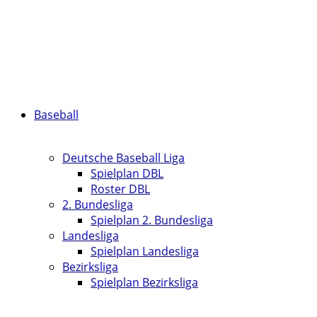
Baseball
Deutsche Baseball Liga
Spielplan DBL
Roster DBL
2. Bundesliga
Spielplan 2. Bundesliga
Landesliga
Spielplan Landesliga
Bezirksliga
Spielplan Bezirksliga