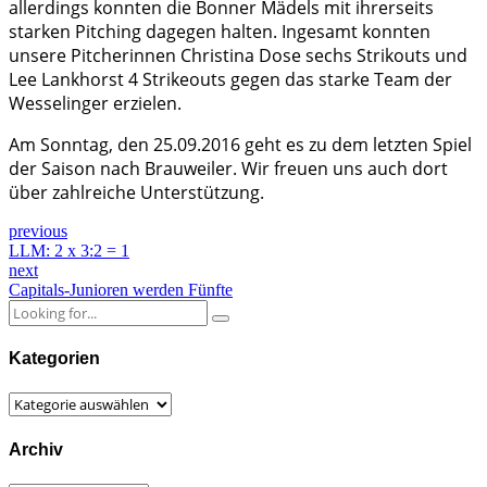
allerdings konnten die Bonner Mädels mit ihrerseits
starken Pitching dagegen halten. Ingesamt konnten
unsere Pitcherinnen Christina Dose sechs Strikouts und
Lee Lankhorst 4 Strikeouts gegen das starke Team der
Wesselinger erzielen.
Am Sonntag, den 25.09.2016 geht es zu dem letzten Spiel
der Saison nach Brauweiler. Wir freuen uns auch dort
über zahlreiche Unterstützung.
previous
LLM: 2 x 3:2 = 1
next
Capitals-Junioren werden Fünfte
Kategorien
Kategorien
Archiv