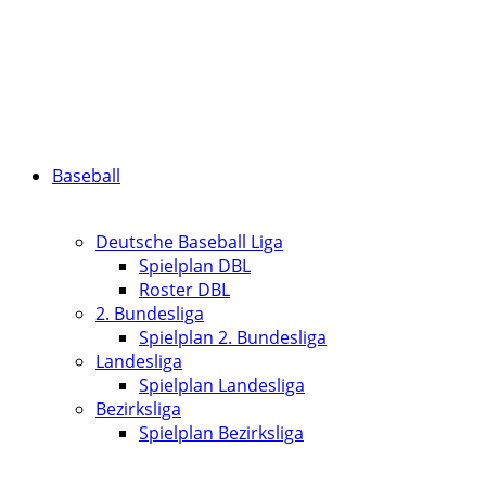
Baseball
Deutsche Baseball Liga
Spielplan DBL
Roster DBL
2. Bundesliga
Spielplan 2. Bundesliga
Landesliga
Spielplan Landesliga
Bezirksliga
Spielplan Bezirksliga