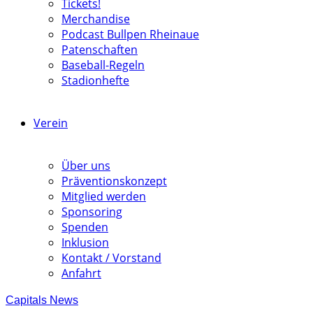
Tickets!
Merchandise
Podcast Bullpen Rheinaue
Patenschaften
Baseball-Regeln
Stadionhefte
Verein
Über uns
Präventionskonzept
Mitglied werden
Sponsoring
Spenden
Inklusion
Kontakt / Vorstand
Anfahrt
Capitals News