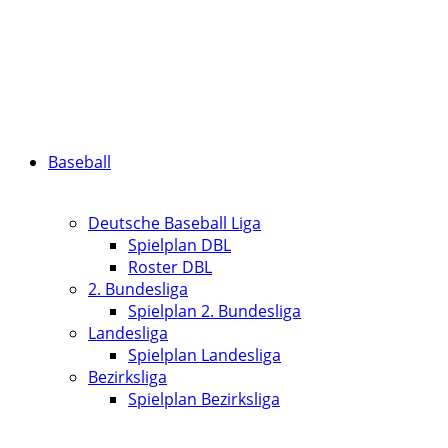
Baseball
Deutsche Baseball Liga
Spielplan DBL
Roster DBL
2. Bundesliga
Spielplan 2. Bundesliga
Landesliga
Spielplan Landesliga
Bezirksliga
Spielplan Bezirksliga