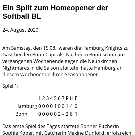
Ein Split zum Homeopener der
Softball BL
24. August 2020
Am Samstag, den 15.08., waren die Hamburg Knights zu
Gast bei den Bonn Capitals. Nachdem Bonn schon am
vergangenen Wochenende gegen die Neunkirchen
Nightmares in die Saison startete, hatte Hamburg an
diesem Wochenende ihren Seasonopener.
Spiel 1:
1
2
3
4
5
6
7
R
H
E
Hamburg
0
0
0
0
1
0
0
1
4
0
Bonn
0
0
0
0
0
2
–
2
8
1
Das erste Spiel des Tages startete Bonner Pitcherin
Sophie Kober, mit Catcherin Maxine Dunford, erfolgreich