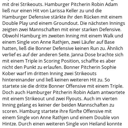
mit drei Strikeouts. Hamburger Pitcherin Robin Adam
ließ nur einen Hit von Larissa Keller zu und die
Hamburger Defensive stärkte ihr den Rücken mit einem
Double Play und einem Groundout. Die nächsten Innings
zeigten zwei Mannschaften mit einer starken Defensive.
Obwohl Hamburg im zweiten Inning mit einem Walk und
einem Single von Anne Rathjen, zwei Läufer auf Base
hatten, ließ die Bonner Defensive keinen Run zu. Ähnlich
verlief es auf der anderen Seite. Janna Dose brachte sich
mit einem Triple in Scoring Position, schaffte es aber
nicht den Punkt zu erlaufen. Bonner Pitcherin Sophie
Kober warf im dritten Inning zwei Strikeouts
hintereinander und ließ keinen weiteren Hit zu. So
startete sie die dritte Bonner Offensive mit einem Triple.
Doch auch Hamburger Pitcherin Robin Adam antwortete
mit einem Strikeout und zwei Flyouts. Auch im vierten
Inning gelang es keiner der beiden Mannschaften zu
scoren. Hamburg startete ihre fünfte Offensive mit
einem Single von Anne Rathjen und einem Double von
Hintze. Durch einen weiteren Single von Heiland konnte