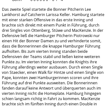
Das zweite Spiel startete die Bonner Pitcherin Lee
Lankhorst auf Catcherin Larissa Keller. Hamburg startete
mit einer starken Offensive in das erste Inning und
brachte sich direkt mit einem Punkt in Führung, durch
drei Singles von Ottenberg, Stüwe und MacKenzie. In der
Defensive ließ die Hamburger Pitcherin Piotrowski nur
einen Hit der Bonner Damen zu und verhinderte somit,
dass die Bonnerinnen die knappe Hamburger Führung
aufholten. Bis zum vierten Inning standen beide
Defensiven der Teams stabil und ließen keine weiteren
Punkte zu. Im vierten Inning konnten die Knights ihre
Führung allerdings weiter ausbauen. Durch einen Single
von Staecker, einen Walk für Hintze und einen Single von
Pape, konnten zwei Hamburgerinnen scoren und ihre
Führung auf drei Punkte ausweiten. Die Bonnerinnen
fanden darauf keine Antwort und überquerten auch im
vierten Inning nicht die Homeplate. Hamburg hingegen
schien langsam richtig in Fahrt zu kommen. MacKenzie
brachte sich im fünften Inning durch einen Double in