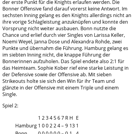
der erste Punkt für die Knights erlaufen werden. Die
Bonner Offensive fand darauf vorerst keine Antwort. Im
sechsten Inning gelang es den Knights allerdings nicht an
ihre vorige Schlagleistung anzuknüpfen und konnte den
Vorsprung nicht weiter ausbauen. Bonn nutzte die
Chance und erlief durch vier Singles von Larissa Keller,
Noemi Weyel, Janna Dose und Alexandra Rohde, zwei
Punkte und übernahm die Führung. Hamburg gelang es
im siebten Inning nicht, die knappe Führung der
Bonnerinnen aufzuholen. Das Spiel endete also 2:1 für
das Heimteam. Sophie Kober rief eine starke Leistung in
der Defensive sowie der Offensive ab. Mit sieben
Strikeouts holte sie sich den Win für ihr Team und
glänzte in der Offensive mit einem Triple und einem
Single.
Spiel 2:
1
2
3
4
5
6
7
R
H
E
Hamburg
1
0
0
2
2
4
–
9
13
1
Bonn
0
0
0
0
0
0
–
0
1
4