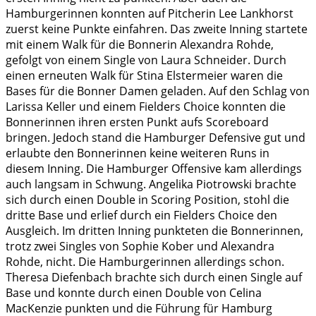
Hamburgerinnen konnten auf Pitcherin Lee Lankhorst
zuerst keine Punkte einfahren. Das zweite Inning startete
mit einem Walk für die Bonnerin Alexandra Rohde,
gefolgt von einem Single von Laura Schneider. Durch
einen erneuten Walk für Stina Elstermeier waren die
Bases für die Bonner Damen geladen. Auf den Schlag von
Larissa Keller und einem Fielders Choice konnten die
Bonnerinnen ihren ersten Punkt aufs Scoreboard
bringen. Jedoch stand die Hamburger Defensive gut und
erlaubte den Bonnerinnen keine weiteren Runs in
diesem Inning. Die Hamburger Offensive kam allerdings
auch langsam in Schwung. Angelika Piotrowski brachte
sich durch einen Double in Scoring Position, stohl die
dritte Base und erlief durch ein Fielders Choice den
Ausgleich. Im dritten Inning punkteten die Bonnerinnen,
trotz zwei Singles von Sophie Kober und Alexandra
Rohde, nicht. Die Hamburgerinnen allerdings schon.
Theresa Diefenbach brachte sich durch einen Single auf
Base und konnte durch einen Double von Celina
MacKenzie punkten und die Führung für Hamburg