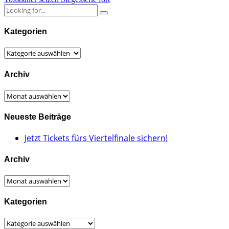
Kategorien
Kategorien
Archiv
Archiv
Neueste Beiträge
Jetzt Tickets fürs Viertelfinale sichern!
Archiv
Archiv
Kategorien
Kategorien