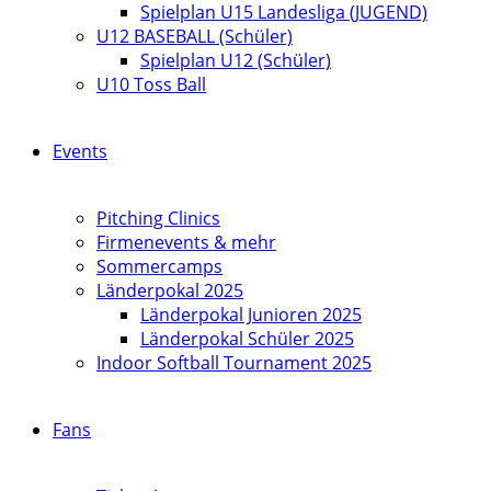
Spielplan U15 Landesliga (JUGEND)
U12 BASEBALL (Schüler)
Spielplan U12 (Schüler)
U10 Toss Ball
Events
Pitching Clinics
Firmenevents & mehr
Sommercamps
Länderpokal 2025
Länderpokal Junioren 2025
Länderpokal Schüler 2025
Indoor Softball Tournament 2025
Fans