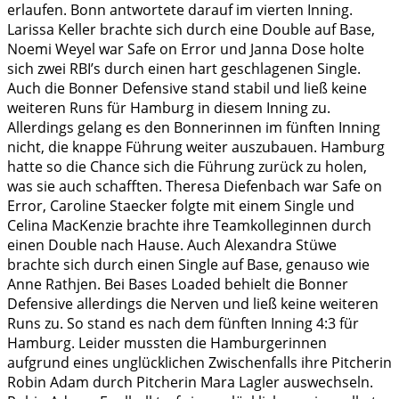
erlaufen. Bonn antwortete darauf im vierten Inning.
Larissa Keller brachte sich durch eine Double auf Base,
Noemi Weyel war Safe on Error und Janna Dose holte
sich zwei RBI’s durch einen hart geschlagenen Single.
Auch die Bonner Defensive stand stabil und ließ keine
weiteren Runs für Hamburg in diesem Inning zu.
Allerdings gelang es den Bonnerinnen im fünften Inning
nicht, die knappe Führung weiter auszubauen. Hamburg
hatte so die Chance sich die Führung zurück zu holen,
was sie auch schafften. Theresa Diefenbach war Safe on
Error, Caroline Staecker folgte mit einem Single und
Celina MacKenzie brachte ihre Teamkolleginnen durch
einen Double nach Hause. Auch Alexandra Stüwe
brachte sich durch einen Single auf Base, genauso wie
Anne Rathjen. Bei Bases Loaded behielt die Bonner
Defensive allerdings die Nerven und ließ keine weiteren
Runs zu. So stand es nach dem fünften Inning 4:3 für
Hamburg. Leider mussten die Hamburgerinnen
aufgrund eines unglücklichen Zwischenfalls ihre Pitcherin
Robin Adam durch Pitcherin Mara Lagler auswechseln.