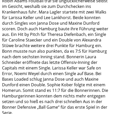
Robin Adams Foulball traf sie unglücklicherweise selbst
im Gesicht, weshalb sie zum Durchchecken ins
Krankenhaus fuhr. Mara Lagler startete mit zwei Walks
für Larissa Keller und Lee Lankhorst. Beide konnten
durch Singles von Janna Dose und Maxine Dunford
scoren. Doch auch Hamburg baute ihre Führung weiter
aus. Ein Hit by Pitch für Theresa Diefenbach, ein Single
für Caroline Staecker und ein Double von Alexandra
Stüwe brachte weitere drei Punkte für Hamburg ein.
Bonn musste nun also punkten, da es 7:5 für Hamburg
nach dem sechsten Inning stand. Bonnerin Laura
Schneider eröffnete das letzte Offensiv-Inning der
Capitals mit einem Single. Larissa Keller war Safe on
Error, Noemi Weyel durch einen Single auf Base. Bei
Bases Loaded schlug Janna Dose und auch Maxine
Dunford einen Double. Sophie Kober folgte mit einem
Homerun. Somit stand es 11:7 für die Bonnerinnen. Die
Hamburgerinnen konnten dem nichts mehr entgegen
setzen und so hieß es nach drei schnellen Aus in der
Bonner Defensive „Ball Game“ für das erste Spiel in der
Serie.