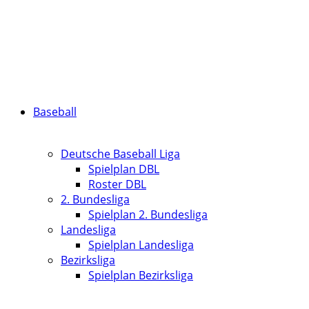
Baseball
Deutsche Baseball Liga
Spielplan DBL
Roster DBL
2. Bundesliga
Spielplan 2. Bundesliga
Landesliga
Spielplan Landesliga
Bezirksliga
Spielplan Bezirksliga