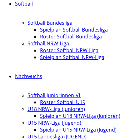
Softball
Softball Bundesliga
Spielplan Softball Bundesliga
Roster Softball Bundesliga
Softball NRW-Liga
Roster Softball NRW-Liga
Spielplan Softball NRW-Liga
Nachwuchs
Softball Juniorinnen-VL
Roster Softball U19
U18 NRW-Liga (Junioren)
Spielplan U18 NRW-Liga (Junioren)
U15 NRW-Liga (Jugend)
Spielplan U15 NRW-Liga (Jugend)
U15 Landesliga (JUGEND)