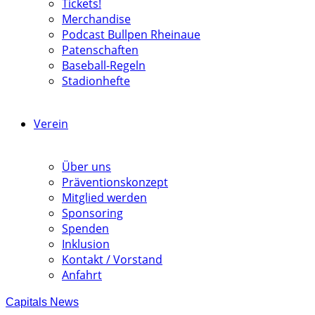
Tickets!
Merchandise
Podcast Bullpen Rheinaue
Patenschaften
Baseball-Regeln
Stadionhefte
Verein
Über uns
Präventionskonzept
Mitglied werden
Sponsoring
Spenden
Inklusion
Kontakt / Vorstand
Anfahrt
Capitals News