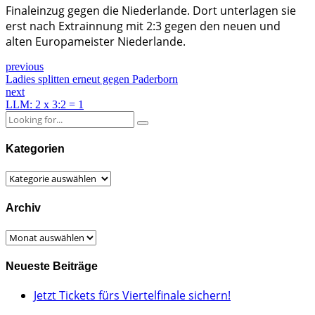
Finaleinzug gegen die Niederlande. Dort unterlagen sie
erst nach Extrainnung mit 2:3 gegen den neuen und
alten Europameister Niederlande.
previous
Ladies splitten erneut gegen Paderborn
next
LLM: 2 x 3:2 = 1
Kategorien
Kategorien
Archiv
Archiv
Neueste Beiträge
Jetzt Tickets fürs Viertelfinale sichern!