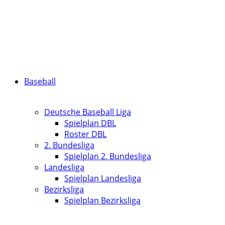
Baseball
Deutsche Baseball Liga
Spielplan DBL
Roster DBL
2. Bundesliga
Spielplan 2. Bundesliga
Landesliga
Spielplan Landesliga
Bezirksliga
Spielplan Bezirksliga