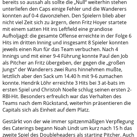
bereits so aussah als sollte die „Null“ weiterhin stehen
unterliefen den Caps einige Fehler und die Wanderers
konnten auf 0-4 davonziehen. Den Spielern blieb aber
nicht viel Zeit sich zu ärgern, denn Fritz Hoyer startete
mit einem satten Hit ins Leftfield eine grandiose
Aufholjagd: die gesamte Offense erreichte in der Folge 6
Hits im dritten Inning und insgesamt 8 Spieler konnten
jeweils einen Run für das Team verbuchen. Nach 4
Innings und mit einer 9-4 Führung konnte Paul den Job
als Pitcher an Fritz übergeben, der gegen die „großen
Jungs“ der Wanderers zwei Runs hinnehmen mußte,
letztlich aber den Sack um 14.40 h mit 9-6 zumachen
konnte. Hendrik Löhr erreichte 3 Hits bei 3 at-bats im
ersten Spiel und Christoh Noelle schlug seinen ersten 2-
RBI-Hit. Besonders erfreulich war das Verhalten des
Teams nach dem Rückstand, weiterhin präsentieren die
Capitals sich als Einheit auf dem Platz.
Gestärkt von der wie immer spitzenmäßigen Verpflegung
des Caterings begann Noah Lindt um kurz nach 15 h das
zweite Spiel des Doubleheaders als starting Pitcher. Auch