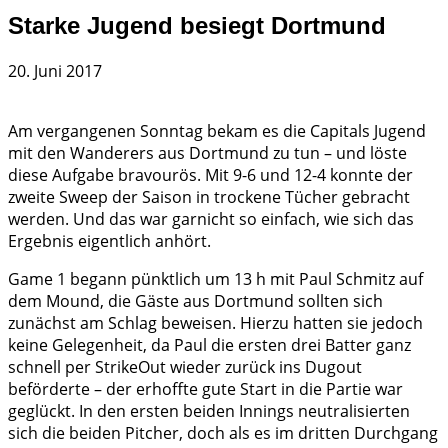
Starke Jugend besiegt Dortmund
20. Juni 2017
Am vergangenen Sonntag bekam es die Capitals Jugend
mit den Wanderers aus Dortmund zu tun – und löste
diese Aufgabe bravourös. Mit 9-6 und 12-4 konnte der
zweite Sweep der Saison in trockene Tücher gebracht
werden. Und das war garnicht so einfach, wie sich das
Ergebnis eigentlich anhört.
Game 1 begann pünktlich um 13 h mit Paul Schmitz auf
dem Mound, die Gäste aus Dortmund sollten sich
zunächst am Schlag beweisen. Hierzu hatten sie jedoch
keine Gelegenheit, da Paul die ersten drei Batter ganz
schnell per StrikeOut wieder zurück ins Dugout
beförderte – der erhoffte gute Start in die Partie war
geglückt. In den ersten beiden Innings neutralisierten
sich die beiden Pitcher, doch als es im dritten Durchgang