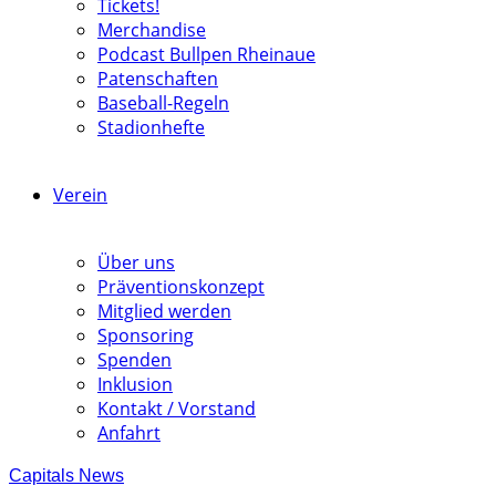
Tickets!
Merchandise
Podcast Bullpen Rheinaue
Patenschaften
Baseball-Regeln
Stadionhefte
Verein
Über uns
Präventionskonzept
Mitglied werden
Sponsoring
Spenden
Inklusion
Kontakt / Vorstand
Anfahrt
Capitals News