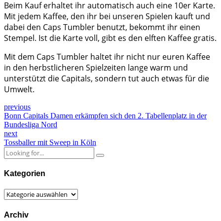
Beim Kauf erhaltet ihr automatisch auch eine 10er Karte.
Mit jedem Kaffee, den ihr bei unseren Spielen kauft und
dabei den Caps Tumbler benutzt, bekommt ihr einen
Stempel. Ist die Karte voll, gibt es den elften Kaffee gratis.
Mit dem Caps Tumbler haltet ihr nicht nur euren Kaffee
in den herbstlicheren Spielzeiten lange warm und
unterstützt die Capitals, sondern tut auch etwas für die
Umwelt.
previous
Bonn Capitals Damen erkämpfen sich den 2. Tabellenplatz in der
Bundesliga Nord
next
Tossballer mit Sweep in Köln
Kategorien
Kategorien
Archiv