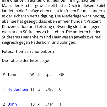
ihre Chance im achten und neunten Inning, nachdem
Mainz den Pitcher gewechselt hatte. Doch in diesem Spiel
landeten die Schläge eben nicht im freien Raum, sondern
in der sicheren Verteidigung. Die Niederlage war unnötig,
aber sie hat gezeigt, dass eben immer hundert Prozent
Konzentration und Leistung notwendig sind, um gegen
die starken Südteams zu bestehen. Die anderen beiden
Südteams Heidenheim und Haar waren jeweils zweimal
siegreich gegen Paderborn und Solingen.
Fotos: Thomas Schönenborn
Die Tabelle der Interleague
#
Team
W
L
.pct
GB
1
Heidenheim
11
3
.786
0
2
Bonn
10
4
.714
1