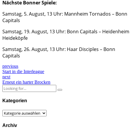
Nächste Bonner Spiele:
Samstag, 5. August, 13 Uhr: Mannheim Tornados – Bonn
Capitals
Samstag, 19. August, 13 Uhr: Bonn Capitals – Heidenheim
Heideköpfe
Samstag, 26. August, 13 Uhr: Haar Disciples – Bonn
Capitals
previous
Start in die Interleague
next
Erneut ein harter Brocken
Kategorien
Kategorien
Archiv