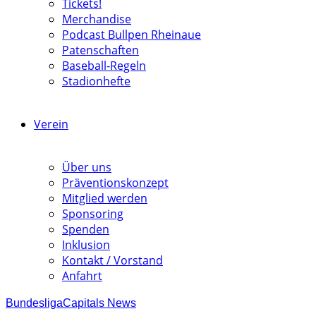
Tickets!
Merchandise
Podcast Bullpen Rheinaue
Patenschaften
Baseball-Regeln
Stadionhefte
Verein
Über uns
Präventionskonzept
Mitglied werden
Sponsoring
Spenden
Inklusion
Kontakt / Vorstand
Anfahrt
Bundesliga
Capitals News