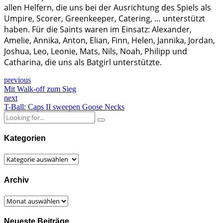
allen Helfern, die uns bei der Ausrichtung des Spiels als
Umpire, Scorer, Greenkeeper, Catering, … unterstützt
haben. Für die Saints waren im Einsatz: Alexander,
Amelie, Annika, Anton, Elian, Finn, Helen, Jannika, Jordan,
Joshua, Leo, Leonie, Mats, Nils, Noah, Philipp und
Catharina, die uns als Batgirl unterstützte.
previous
Mit Walk-off zum Sieg
next
T-Ball: Caps II sweepen Goose Necks
Kategorien
Kategorien
Archiv
Archiv
Neueste Beiträge