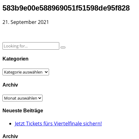
583b9e00e588969051f51598de95f828
21. September 2021
Kategorien
Kategorien
Archiv
Archiv
Neueste Beiträge
Jetzt Tickets fürs Viertelfinale sichern!
Archiv