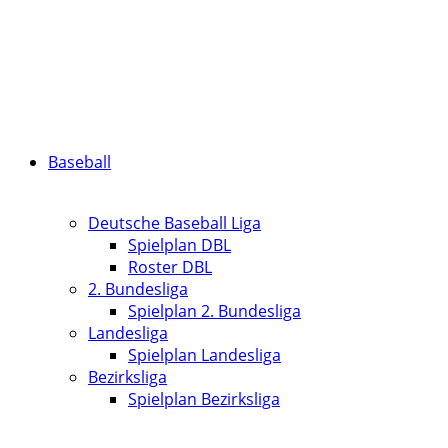
Baseball
Deutsche Baseball Liga
Spielplan DBL
Roster DBL
2. Bundesliga
Spielplan 2. Bundesliga
Landesliga
Spielplan Landesliga
Bezirksliga
Spielplan Bezirksliga