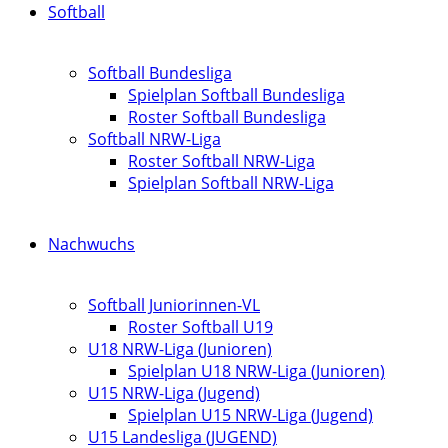
Softball
Softball Bundesliga
Spielplan Softball Bundesliga
Roster Softball Bundesliga
Softball NRW-Liga
Roster Softball NRW-Liga
Spielplan Softball NRW-Liga
Nachwuchs
Softball Juniorinnen-VL
Roster Softball U19
U18 NRW-Liga (Junioren)
Spielplan U18 NRW-Liga (Junioren)
U15 NRW-Liga (Jugend)
Spielplan U15 NRW-Liga (Jugend)
U15 Landesliga (JUGEND)