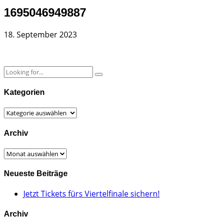
1695046949887
18. September 2023
Kategorien
Kategorien
Archiv
Archiv
Neueste Beiträge
Jetzt Tickets fürs Viertelfinale sichern!
Archiv