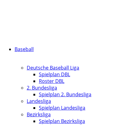
Baseball
Deutsche Baseball Liga
Spielplan DBL
Roster DBL
2. Bundesliga
Spielplan 2. Bundesliga
Landesliga
Spielplan Landesliga
Bezirksliga
Spielplan Bezirksliga