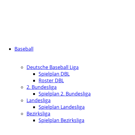
Baseball
Deutsche Baseball Liga
Spielplan DBL
Roster DBL
2. Bundesliga
Spielplan 2. Bundesliga
Landesliga
Spielplan Landesliga
Bezirksliga
Spielplan Bezirksliga