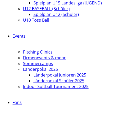
Spielplan U15 Landesliga (JUGEND)
U12 BASEBALL (Schüler)
Spielplan U12 (Schüler)
U10 Toss Ball
Events
Pitching Clinics
Firmenevents & mehr
Sommercamps
Länderpokal 2025
Länderpokal Junioren 2025
Länderpokal Schüler 2025
Indoor Softball Tournament 2025
Fans