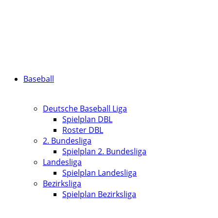
Baseball
Deutsche Baseball Liga
Spielplan DBL
Roster DBL
2. Bundesliga
Spielplan 2. Bundesliga
Landesliga
Spielplan Landesliga
Bezirksliga
Spielplan Bezirksliga