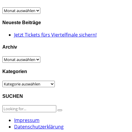
Archiv
Neueste Beiträge
Jetzt Tickets fürs Viertelfinale sichern!
Archiv
Archiv
Kategorien
Kategorien
SUCHEN
Impressum
Datenschutzerklärung