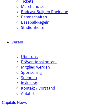
Tickets!
Merchandise
Podcast Bullpen Rheinaue
Patenschaften
Baseball-Regeln
Stadionhefte
Verein
Über uns
Präventionskonzept
Mitglied werden
Sponsoring
Spenden
Inklusion
Kontakt / Vorstand
Anfahrt
Capitals News