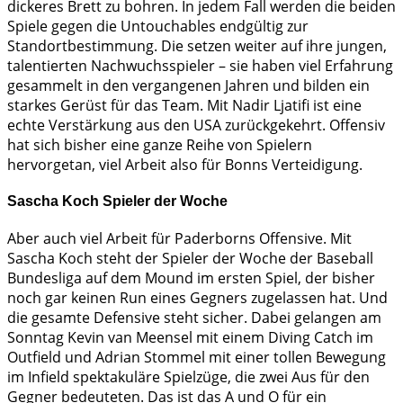
dickeres Brett zu bohren. In jedem Fall werden die beiden
Spiele gegen die Untouchables endgültig zur
Standortbestimmung. Die setzen weiter auf ihre jungen,
talentierten Nachwuchsspieler – sie haben viel Erfahrung
gesammelt in den vergangenen Jahren und bilden ein
starkes Gerüst für das Team. Mit Nadir Ljatifi ist eine
echte Verstärkung aus den USA zurückgekehrt. Offensiv
hat sich bisher eine ganze Reihe von Spielern
hervorgetan, viel Arbeit also für Bonns Verteidigung.
Sascha Koch Spieler der Woche
Aber auch viel Arbeit für Paderborns Offensive. Mit
Sascha Koch steht der Spieler der Woche der Baseball
Bundesliga auf dem Mound im ersten Spiel, der bisher
noch gar keinen Run eines Gegners zugelassen hat. Und
die gesamte Defensive steht sicher. Dabei gelangen am
Sonntag Kevin van Meensel mit einem Diving Catch im
Outfield und Adrian Stommel mit einer tollen Bewegung
im Infield spektakuläre Spielzüge, die zwei Aus für den
Gegner bedeuteten. Das ist das A und O für ein