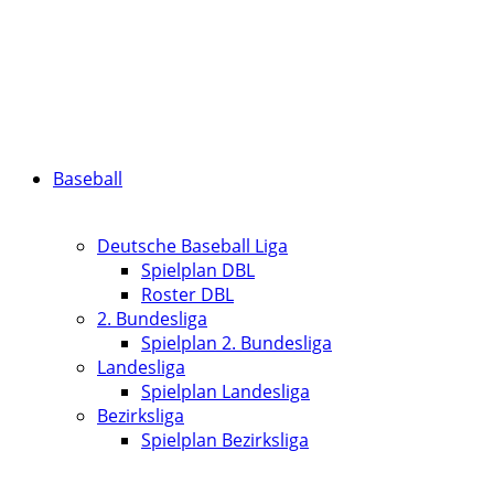
Baseball
Deutsche Baseball Liga
Spielplan DBL
Roster DBL
2. Bundesliga
Spielplan 2. Bundesliga
Landesliga
Spielplan Landesliga
Bezirksliga
Spielplan Bezirksliga