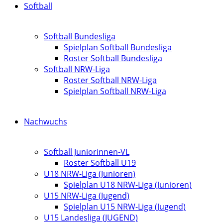
Softball
Softball Bundesliga
Spielplan Softball Bundesliga
Roster Softball Bundesliga
Softball NRW-Liga
Roster Softball NRW-Liga
Spielplan Softball NRW-Liga
Nachwuchs
Softball Juniorinnen-VL
Roster Softball U19
U18 NRW-Liga (Junioren)
Spielplan U18 NRW-Liga (Junioren)
U15 NRW-Liga (Jugend)
Spielplan U15 NRW-Liga (Jugend)
U15 Landesliga (JUGEND)