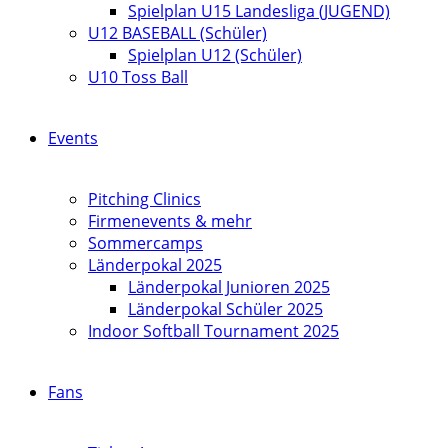
Spielplan U15 Landesliga (JUGEND)
U12 BASEBALL (Schüler)
Spielplan U12 (Schüler)
U10 Toss Ball
Events
Pitching Clinics
Firmenevents & mehr
Sommercamps
Länderpokal 2025
Länderpokal Junioren 2025
Länderpokal Schüler 2025
Indoor Softball Tournament 2025
Fans