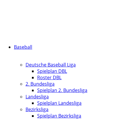
Baseball
Deutsche Baseball Liga
Spielplan DBL
Roster DBL
2. Bundesliga
Spielplan 2. Bundesliga
Landesliga
Spielplan Landesliga
Bezirksliga
Spielplan Bezirksliga