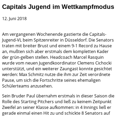
Capitals Jugend im Wettkampfmodus
12. Juni 2018
Am vergangenen Wochenende gastierte die Capitals-
Jugend-VL beim Spitzenreiter in Düsseldorf. Die Senators
traten mit breiter Brust und einem 9-1 Record zu Hause
an, mußten sich aber erstmals dem kompletten Kader
der grün-gelben stellen. Headcoach Marcel Rasquin
wurde vom neuen Jugendkoordinator Clemens Cichocki
unterstützt, und ein weiterer Zaungast konnte gesichtet
werden: Max Schmitz nutze die ihm zur Zeit verordnete
Pause, um sich die Fortschritte seines ehemaligen
Schülerteams anzusehen.
Sein Bruder Paul übernahm erstmals in dieser Saison die
Rolle des Starting Pitchers und ließ zu keinem Zeitpunkt
Zweifel an seiner Klasse aufkommen: in 4 Innings ließ er
gerade einmal einen Hit zu und schickte 8 Senators auf