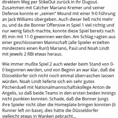
direktem Weg per StikeOut zurück in ihr Dugout.
Zusammen mit Catcher Mariano Kremer und seiner
Defense konnte er „seinen“ Mound mit einer 9-0 Führung
an Jack Williams übergeben. Auch dieser ließ nicht mehr
zu, und da die Bonner Offensive in Spiel 1 viel richtig und
nur wenig falsch machte, konnte diese Spiel bereits nach
85 min mit 11-0 gewonnen werden. Am Schlag ragten aus
einer geschlossenen Mannschaft (alle Spieler erzielten
mindestens einen Run!) Mariano, Paul und Noah Lindt
mit jeweils 2 RBI etwas heraus.
Wie immer mußte Spiel 2 auch wieder beim Stand von 0-
0 begonnen werden, und von Beginn an war klar, daß die
Düsseldorfer sich nicht noch einmal überraschen lassen
würden. Noah Lindt lieferte sich ein sehr gutes
Pitcherduell mit Nationalmannschaftskollege Anton de
Angelis, so daß beide Teams in den ersten beiden Innings
nicht punkten konnten. Schade, daß die Bonner Jungs
ihre Spieler nicht über die Homeplate bringen konnten (6
Runner left on base), dies hätte die Düsseldorfer
vielleicht etwas in Wanken gebracht…