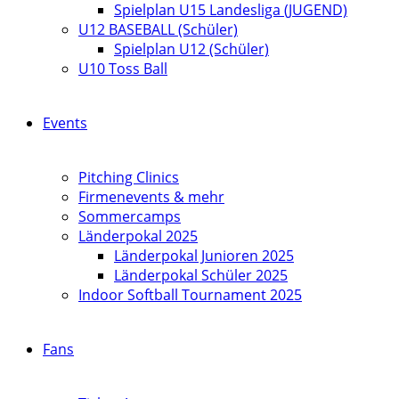
Spielplan U15 Landesliga (JUGEND)
U12 BASEBALL (Schüler)
Spielplan U12 (Schüler)
U10 Toss Ball
Events
Pitching Clinics
Firmenevents & mehr
Sommercamps
Länderpokal 2025
Länderpokal Junioren 2025
Länderpokal Schüler 2025
Indoor Softball Tournament 2025
Fans