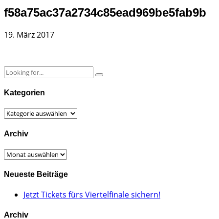
f58a75ac37a2734c85ead969be5fab9b
19. März 2017
Kategorien
Kategorien
Archiv
Archiv
Neueste Beiträge
Jetzt Tickets fürs Viertelfinale sichern!
Archiv