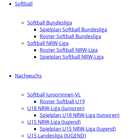
Softball
Softball Bundesliga
Spielplan Softball Bundesliga
Roster Softball Bundesliga
Softball NRW-Liga
Roster Softball NRW-Liga
Spielplan Softball NRW-Liga
Nachwuchs
Softball Juniorinnen-VL
Roster Softball U19
U18 NRW-Liga (Junioren)
Spielplan U18 NRW-Liga (Junioren)
U15 NRW-Liga (Jugend)
Spielplan U15 NRW-Liga (Jugend)
U15 Landesliga (JUGEND)