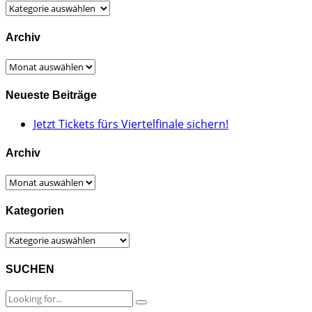
Kategorien
Archiv
Archiv
Neueste Beiträge
Jetzt Tickets fürs Viertelfinale sichern!
Archiv
Archiv
Kategorien
Kategorien
SUCHEN