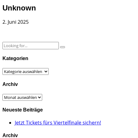
Unknown
2. Juni 2025
Kategorien
Kategorien
Archiv
Archiv
Neueste Beiträge
Jetzt Tickets fürs Viertelfinale sichern!
Archiv