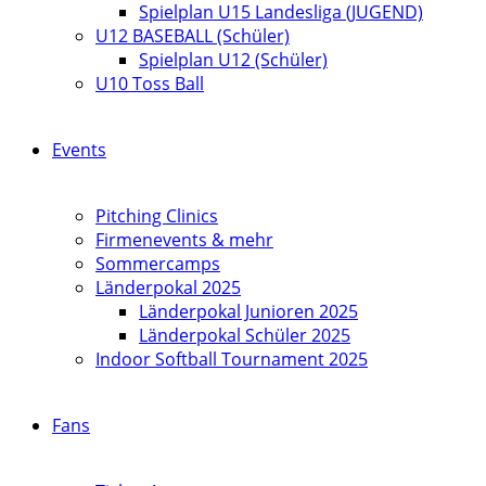
Spielplan U15 Landesliga (JUGEND)
U12 BASEBALL (Schüler)
Spielplan U12 (Schüler)
U10 Toss Ball
Events
Pitching Clinics
Firmenevents & mehr
Sommercamps
Länderpokal 2025
Länderpokal Junioren 2025
Länderpokal Schüler 2025
Indoor Softball Tournament 2025
Fans