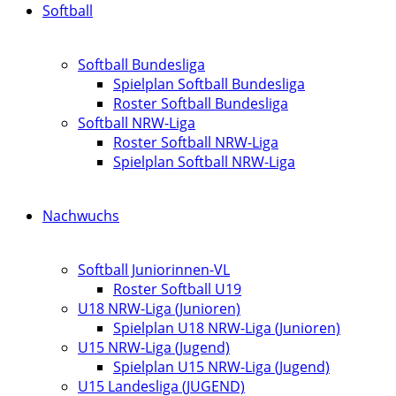
Softball
Softball Bundesliga
Spielplan Softball Bundesliga
Roster Softball Bundesliga
Softball NRW-Liga
Roster Softball NRW-Liga
Spielplan Softball NRW-Liga
Nachwuchs
Softball Juniorinnen-VL
Roster Softball U19
U18 NRW-Liga (Junioren)
Spielplan U18 NRW-Liga (Junioren)
U15 NRW-Liga (Jugend)
Spielplan U15 NRW-Liga (Jugend)
U15 Landesliga (JUGEND)