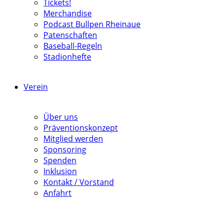
Tickets!
Merchandise
Podcast Bullpen Rheinaue
Patenschaften
Baseball-Regeln
Stadionhefte
Verein
Über uns
Präventionskonzept
Mitglied werden
Sponsoring
Spenden
Inklusion
Kontakt / Vorstand
Anfahrt