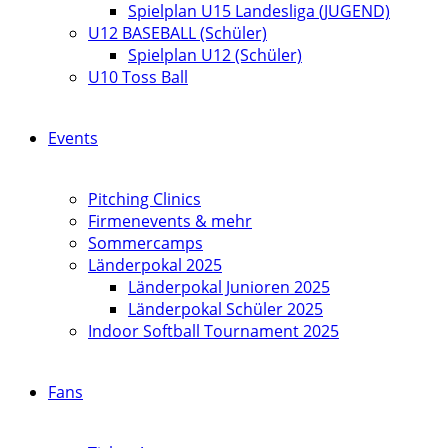
Spielplan U15 Landesliga (JUGEND)
U12 BASEBALL (Schüler)
Spielplan U12 (Schüler)
U10 Toss Ball
Events
Pitching Clinics
Firmenevents & mehr
Sommercamps
Länderpokal 2025
Länderpokal Junioren 2025
Länderpokal Schüler 2025
Indoor Softball Tournament 2025
Fans