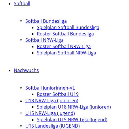
Softball
Softball Bundesliga
Spielplan Softball Bundesliga
Roster Softball Bundesliga
Softball NRW-Liga
Roster Softball NRW-Liga
Spielplan Softball NRW-Liga
Nachwuchs
Softball Juniorinnen-VL
Roster Softball U19
U18 NRW-Liga (Junioren)
Spielplan U18 NRW-Liga (Junioren)
U15 NRW-Liga (Jugend)
Spielplan U15 NRW-Liga (Jugend)
U15 Landesliga (JUGEND)