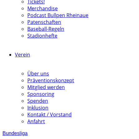
Tickets!
Merchandise
Podcast Bullpen Rheinaue
Patenschaften
Baseball-Regeln
Stadionhefte
Verein
Über uns
Präventionskonzept
Mitglied werden
Sponsoring
Spenden
Inklusion
Kontakt / Vorstand
Anfahrt
Bundesliga