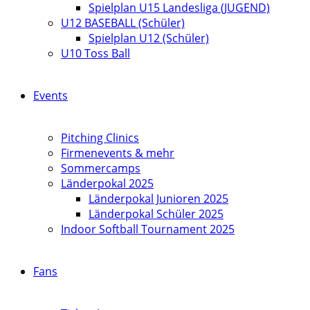
Spielplan U15 Landesliga (JUGEND)
U12 BASEBALL (Schüler)
Spielplan U12 (Schüler)
U10 Toss Ball
Events
Pitching Clinics
Firmenevents & mehr
Sommercamps
Länderpokal 2025
Länderpokal Junioren 2025
Länderpokal Schüler 2025
Indoor Softball Tournament 2025
Fans