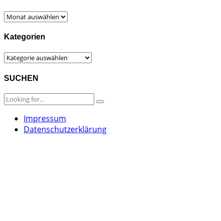
Archiv
Kategorien
Kategorien
SUCHEN
Impressum
Datenschutzerklärung