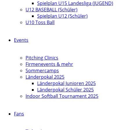
Spielplan U15 Landesliga (JUGEND)
U12 BASEBALL (Schüler)
Spielplan U12 (Schüler)
U10 Toss Ball
Events
Pitching Clinics
Firmenevents & mehr
Sommercamps
Länderpokal 2025
Länderpokal Junioren 2025
Länderpokal Schüler 2025
Indoor Softball Tournament 2025
Fans