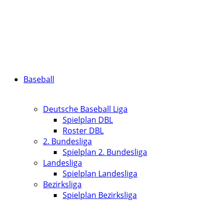
Baseball
Deutsche Baseball Liga
Spielplan DBL
Roster DBL
2. Bundesliga
Spielplan 2. Bundesliga
Landesliga
Spielplan Landesliga
Bezirksliga
Spielplan Bezirksliga