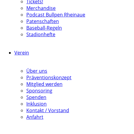
Tickets!
Merchandise
Podcast Bullpen Rheinaue
Patenschaften
Baseball-Regeln
Stadionhefte
Verein
Über uns
Präventionskonzept
Mitglied werden
Sponsoring
Spenden
Inklusion
Kontakt / Vorstand
Anfahrt