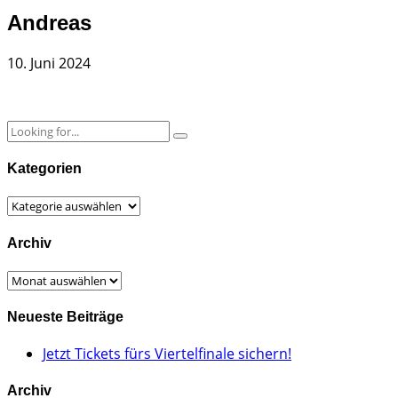
Andreas
10. Juni 2024
Kategorien
Kategorien
Archiv
Archiv
Neueste Beiträge
Jetzt Tickets fürs Viertelfinale sichern!
Archiv