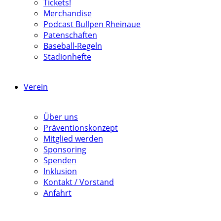
Tickets!
Merchandise
Podcast Bullpen Rheinaue
Patenschaften
Baseball-Regeln
Stadionhefte
Verein
Über uns
Präventionskonzept
Mitglied werden
Sponsoring
Spenden
Inklusion
Kontakt / Vorstand
Anfahrt