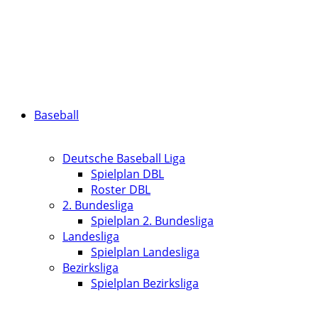
Baseball
Deutsche Baseball Liga
Spielplan DBL
Roster DBL
2. Bundesliga
Spielplan 2. Bundesliga
Landesliga
Spielplan Landesliga
Bezirksliga
Spielplan Bezirksliga