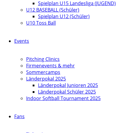
Spielplan U15 Landesliga (JUGEND)
U12 BASEBALL (Schüler)
Spielplan U12 (Schüler)
U10 Toss Ball
Events
Pitching Clinics
Firmenevents & mehr
Sommercamps
Länderpokal 2025
Länderpokal Junioren 2025
Länderpokal Schüler 2025
Indoor Softball Tournament 2025
Fans