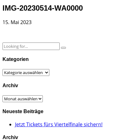
IMG-20230514-WA0000
15. Mai 2023
Kategorien
Kategorien
Archiv
Archiv
Neueste Beiträge
Jetzt Tickets fürs Viertelfinale sichern!
Archiv