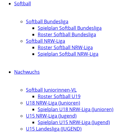
Softball
Softball Bundesliga
Spielplan Softball Bundesliga
Roster Softball Bundesliga
Softball NRW-Liga
Roster Softball NRW-Liga
Spielplan Softball NRW-Liga
Nachwuchs
Softball Juniorinnen-VL
Roster Softball U19
U18 NRW-Liga (Junioren)
Spielplan U18 NRW-Liga (Junioren)
U15 NRW-Liga (Jugend)
Spielplan U15 NRW-Liga (Jugend)
U15 Landesliga (JUGEND)