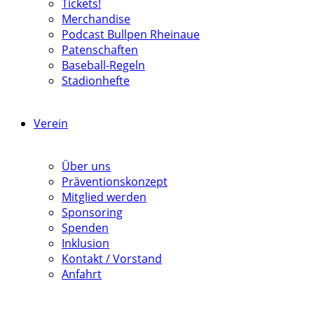
Tickets!
Merchandise
Podcast Bullpen Rheinaue
Patenschaften
Baseball-Regeln
Stadionhefte
Verein
Über uns
Präventionskonzept
Mitglied werden
Sponsoring
Spenden
Inklusion
Kontakt / Vorstand
Anfahrt