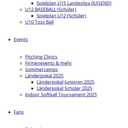
Spielplan U15 Landesliga (JUGEND)
U12 BASEBALL (Schüler)
Spielplan U12 (Schüler)
U10 Toss Ball
Events
Pitching Clinics
Firmenevents & mehr
Sommercamps
Länderpokal 2025
Länderpokal Junioren 2025
Länderpokal Schüler 2025
Indoor Softball Tournament 2025
Fans