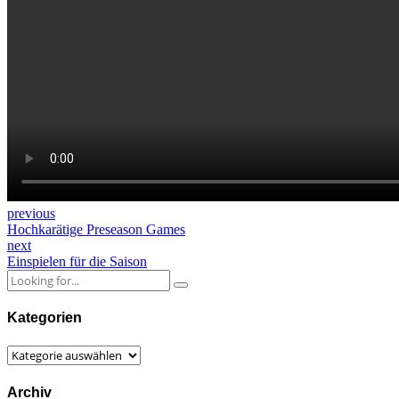
previous
Hochkarätige Preseason Games
next
Einspielen für die Saison
Kategorien
Kategorien
Archiv