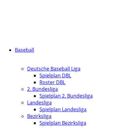
Baseball
Deutsche Baseball Liga
Spielplan DBL
Roster DBL
2. Bundesliga
Spielplan 2. Bundesliga
Landesliga
Spielplan Landesliga
Bezirksliga
Spielplan Bezirksliga