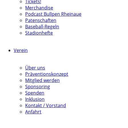
Tickets!
Merchandise
Podcast Bullpen Rheinaue
Patenschaften
Baseball-Regeln
Stadionhefte
Verein
Über uns
Präventionskonzept
Mitglied werden
Sponsoring
Spenden
Inklusion
Kontakt / Vorstand
Anfahrt