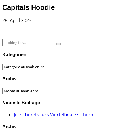
Capitals Hoodie
28. April 2023
Kategorien
Kategorien
Archiv
Archiv
Neueste Beiträge
Jetzt Tickets fürs Viertelfinale sichern!
Archiv