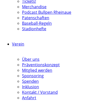
Tickets!
Merchandise
Podcast Bullpen Rheinaue
Patenschaften
Baseball-Regeln
Stadionhefte
Verein
Über uns
Präventionskonzept
Mitglied werden
Sponsoring
Spenden
Inklusion
Kontakt / Vorstand
Anfahrt