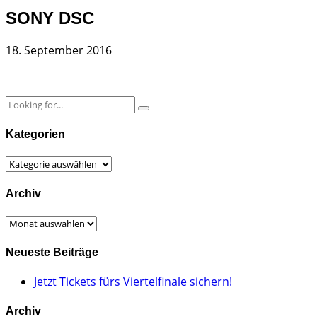
SONY DSC
18. September 2016
Kategorien
Kategorien
Archiv
Archiv
Neueste Beiträge
Jetzt Tickets fürs Viertelfinale sichern!
Archiv