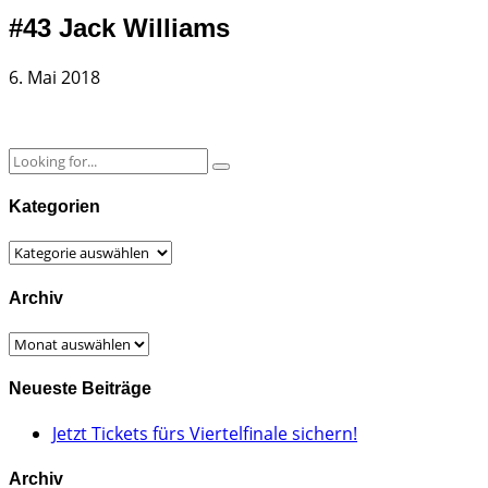
#43 Jack Williams
6. Mai 2018
Kategorien
Kategorien
Archiv
Archiv
Neueste Beiträge
Jetzt Tickets fürs Viertelfinale sichern!
Archiv