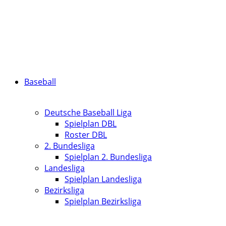
Baseball
Deutsche Baseball Liga
Spielplan DBL
Roster DBL
2. Bundesliga
Spielplan 2. Bundesliga
Landesliga
Spielplan Landesliga
Bezirksliga
Spielplan Bezirksliga