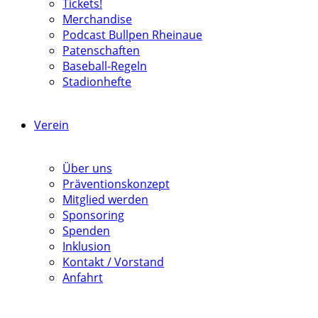
Tickets!
Merchandise
Podcast Bullpen Rheinaue
Patenschaften
Baseball-Regeln
Stadionhefte
Verein
Über uns
Präventionskonzept
Mitglied werden
Sponsoring
Spenden
Inklusion
Kontakt / Vorstand
Anfahrt