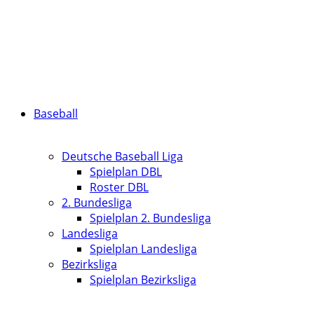
Baseball
Deutsche Baseball Liga
Spielplan DBL
Roster DBL
2. Bundesliga
Spielplan 2. Bundesliga
Landesliga
Spielplan Landesliga
Bezirksliga
Spielplan Bezirksliga