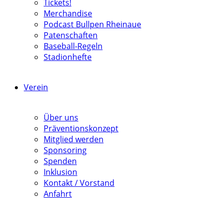
Tickets!
Merchandise
Podcast Bullpen Rheinaue
Patenschaften
Baseball-Regeln
Stadionhefte
Verein
Über uns
Präventionskonzept
Mitglied werden
Sponsoring
Spenden
Inklusion
Kontakt / Vorstand
Anfahrt