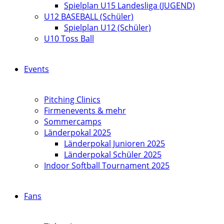
Spielplan U15 Landesliga (JUGEND)
U12 BASEBALL (Schüler)
Spielplan U12 (Schüler)
U10 Toss Ball
Events
Pitching Clinics
Firmenevents & mehr
Sommercamps
Länderpokal 2025
Länderpokal Junioren 2025
Länderpokal Schüler 2025
Indoor Softball Tournament 2025
Fans