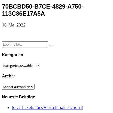
70BCBD50-B7CE-4829-A750-
113C86E17A5A
16. Mai 2022
Kategorien
Kategorien
Archiv
Archiv
Neueste Beiträge
Jetzt Tickets fürs Viertelfinale sichern!