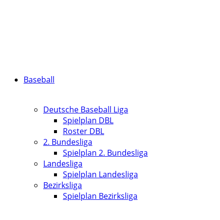
Baseball
Deutsche Baseball Liga
Spielplan DBL
Roster DBL
2. Bundesliga
Spielplan 2. Bundesliga
Landesliga
Spielplan Landesliga
Bezirksliga
Spielplan Bezirksliga