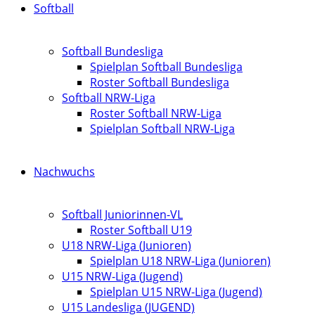
Softball
Softball Bundesliga
Spielplan Softball Bundesliga
Roster Softball Bundesliga
Softball NRW-Liga
Roster Softball NRW-Liga
Spielplan Softball NRW-Liga
Nachwuchs
Softball Juniorinnen-VL
Roster Softball U19
U18 NRW-Liga (Junioren)
Spielplan U18 NRW-Liga (Junioren)
U15 NRW-Liga (Jugend)
Spielplan U15 NRW-Liga (Jugend)
U15 Landesliga (JUGEND)