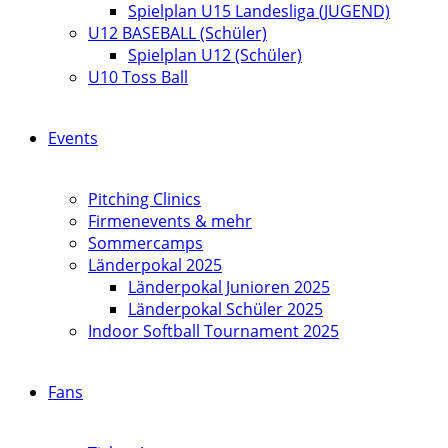
Spielplan U15 Landesliga (JUGEND)
U12 BASEBALL (Schüler)
Spielplan U12 (Schüler)
U10 Toss Ball
Events
Pitching Clinics
Firmenevents & mehr
Sommercamps
Länderpokal 2025
Länderpokal Junioren 2025
Länderpokal Schüler 2025
Indoor Softball Tournament 2025
Fans