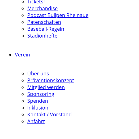
Tickets!
Merchandise
Podcast Bullpen Rheinaue
Patenschaften
Baseball-Regeln
Stadionhefte
Verein
Über uns
Präventionskonzept
Mitglied werden
Sponsoring
Spenden
Inklusion
Kontakt / Vorstand
Anfahrt