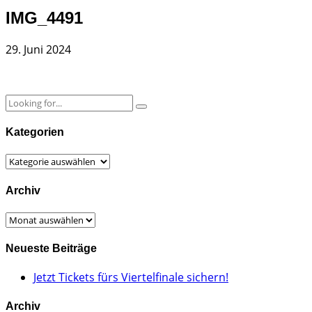
IMG_4491
29. Juni 2024
Kategorien
Kategorien
Archiv
Archiv
Neueste Beiträge
Jetzt Tickets fürs Viertelfinale sichern!
Archiv